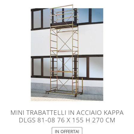
2.7
2.85
3.06
150 kg
(2)
200 Kg/m2
(9)
MINI TRABATTELLI IN ACCIAIO KAPPA
DLGS 81-08 76 X 155 H 270 CM
IN OFFERTA!