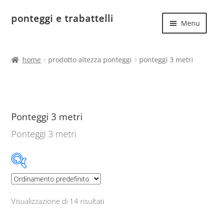
ponteggi e trabattelli
Vai
Vai
Menu
alla
al
navigazione
contenuto
Espand
Home
il
home
prodotto altezza ponteggi
ponteggi 3 metri
menu
Espand
Ponteggi in acciaio
child
il
menu
Espand
Ponteggi in alluminio
child
il
Ponteggi 3 metri
menu
Ponteggi uso hobbistico
child
Ponteggi 3 metri
Altezza struttura metri
Visualizzazione di 14 risultati
2.7
3.06