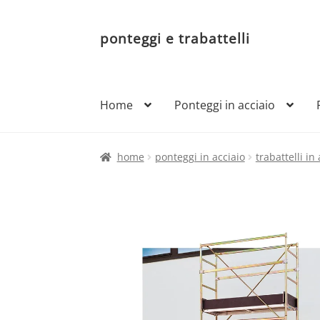
ponteggi e trabattelli
Vai
Vai
alla
al
navigazione
contenuto
Home
Ponteggi in acciaio
home
ponteggi in acciaio
trabattelli in