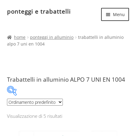
ponteggi e trabattelli
Vai
Vai
Menu
alla
al
navigazione
contenuto
Espand
Home
il
home
ponteggi in alluminio
trabattelli in alluminio
menu
Espand
alpo 7 uni en 1004
Ponteggi in acciaio
child
il
menu
Espand
Ponteggi in alluminio
child
il
menu
Ponteggi in alluminio Argo
Trabattelli in alluminio ALPO 7 UNI EN 1004
child
Ponteggi in alluminio Argo plus
Altezza struttura metri
Piattaforma DI LAVORO MOBILE in ALLUMINIO
Visualizzazione di 5 risultati
TIPO 4601
3.5
7.2
Piattaforma DI LAVORO MOBILE in ALLUMINIO