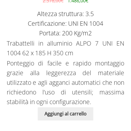
2.378,00
€
1.486,00
€
Trabattelli in alluminio ALPO JUNIOR
Altezza struttura: 3.5
Trabattelli in alluminio Europont XPro HD
Certificazione: UNI EN 1004
Portata: 200 Kg/m2
Trabattello in alluminio LUXOR UNI EN 1004
Trabattelli in alluminio ALPO 7 UNI EN
Ponteggi uso hobbistico
1004 62 x 185 H 350 cm
Ponteggio di facile e rapido montaggio
grazie alla leggerezza del materiale
utilizzato e agli agganci automatici che non
richiedono l’uso di utensili; massima
stabilità in ogni configurazione.
Aggiungi al carrello