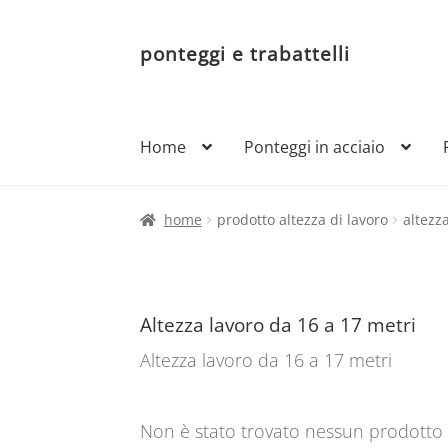
ponteggi e trabattelli
Vai
Vai
alla
al
navigazione
contenuto
Home
Ponteggi in acciaio
home
prodotto altezza di lavoro
altezz
Altezza lavoro da 16 a 17 metri
Altezza lavoro da 16 a 17 metri
Non è stato trovato nessun prodotto 