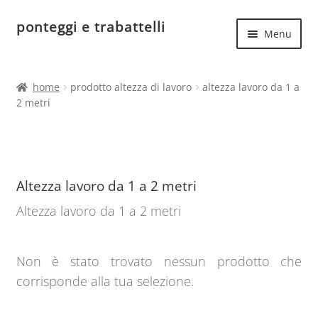
ponteggi e trabattelli
Vai
Vai
Menu
alla
al
navigazione
contenuto
Espand
Home
il
home
prodotto altezza di lavoro
altezza lavoro da 1 a
menu
Espand
2 metri
Ponteggi in acciaio
child
il
menu
Espand
Ponteggi in alluminio
child
il
menu
Ponteggi uso hobbistico
Altezza lavoro da 1 a 2 metri
child
Altezza lavoro da 1 a 2 metri
Non è stato trovato nessun prodotto che
corrisponde alla tua selezione.