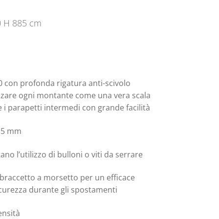
0 H 885 cm
0 con profonda rigatura anti-scivolo
izzare ogni montante come una vera scala
 e i parapetti intermedi con grande facilità
1,5 mm
ano l’utilizzo di bulloni o viti da serrare
o braccetto a morsetto per un efficace
icurezza durante gli spostamenti
ensità