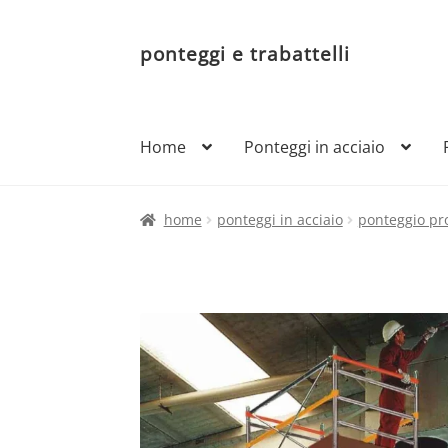
ponteggi e trabattelli
Vai
Vai
alla
al
navigazione
contenuto
Home
Ponteggi in acciaio
home
ponteggi in acciaio
ponteggio pro