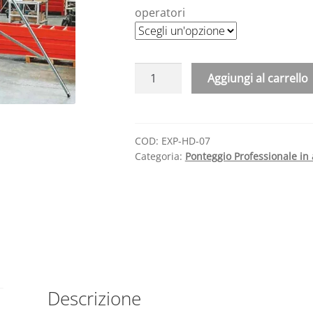
operatori
Ponteggio
Aggiungi al carrello
Professionale
A
EXPORT
l
HD
t
120
COD:
EXP-HD-07
e
Categoria:
Ponteggio Professionale in
x
r
200
n
H
a
885
t
cm
i
quantità
v
e
Descrizione
: