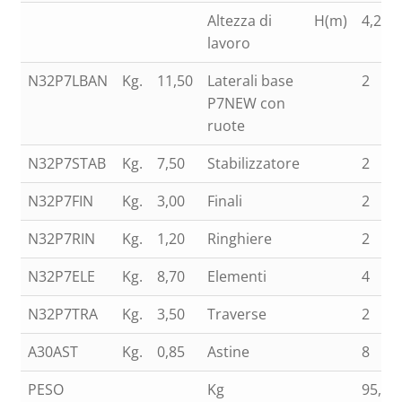
Altezza di
H(m)
4,24
lavoro
N32P7LBAN
Kg.
11,50
Laterali base
2
P7NEW con
ruote
N32P7STAB
Kg.
7,50
Stabilizzatore
2
N32P7FIN
Kg.
3,00
Finali
2
N32P7RIN
Kg.
1,20
Ringhiere
2
N32P7ELE
Kg.
8,70
Elementi
4
N32P7TRA
Kg.
3,50
Traverse
2
A30AST
Kg.
0,85
Astine
8
PESO
Kg
95,00