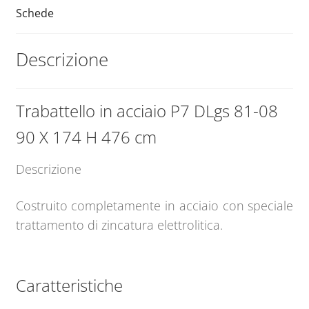
:
quantità
Schede
Descrizione
Trabattello in acciaio P7 DLgs 81-08
90 X 174 H 476 cm
Descrizione
Costruito completamente in acciaio con speciale
trattamento di zincatura elettrolitica.
Caratteristiche