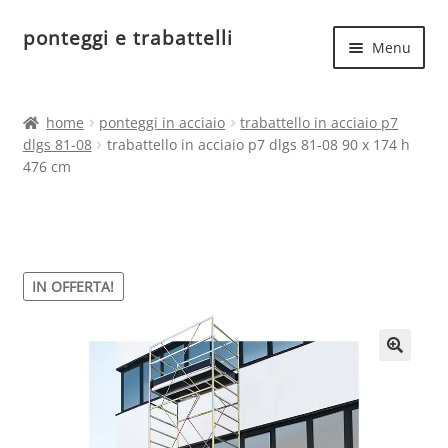
ponteggi e trabattelli
Vai
Vai
Menu
alla
al
navigazione
contenuto
Espand
Home
il
home
ponteggi in acciaio
trabattello in acciaio p7
menu
Espand
dlgs 81-08
trabattello in acciaio p7 dlgs 81-08 90 x 174 h
Ponteggi in acciaio
child
476 cm
il
menu
Espand
Ponteggi in alluminio
child
il
menu
Ponteggi uso hobbistico
child
IN OFFERTA!
🔍