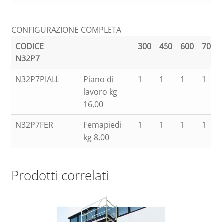
CONFIGURAZIONE COMPLETA
CODICE
300
450
600
700
N32P7
N32P7PIALL
Piano di
1
1
1
1
lavoro kg
16,00
N32P7FER
Femapiedi
1
1
1
1
kg 8,00
Prodotti correlati