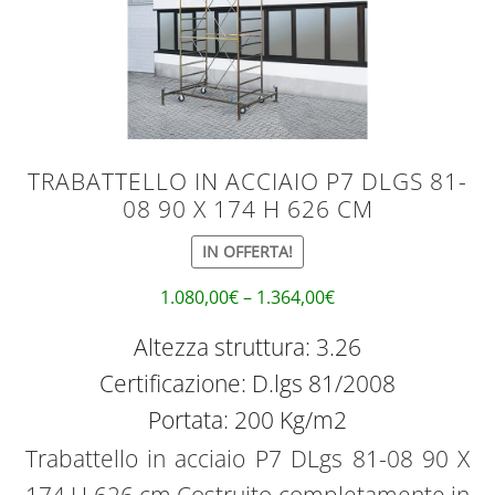
TRABATTELLO IN ACCIAIO P7 DLGS 81-
08 90 X 174 H 626 CM
IN OFFERTA!
1.080,00
€
–
1.364,00
€
Altezza struttura: 3.26
Certificazione: D.lgs 81/2008
Portata: 200 Kg/m2
Trabattello in acciaio P7 DLgs 81-08 90 X
174 H 626 cm Costruito completamente in