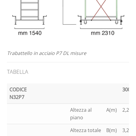
Trabattello in acciaio P7 DL misure
TABELLA
CODICE
300
N32P7
Altezza al
A(m)
2,24
piano
Altezza totale
B(m)
3,26