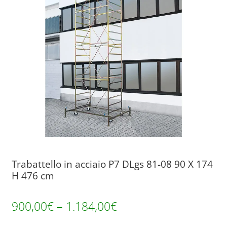
Trabattello in acciaio P7 DLgs 81-08 90 X 174
H 476 cm
900,00
€
–
1.184,00
€