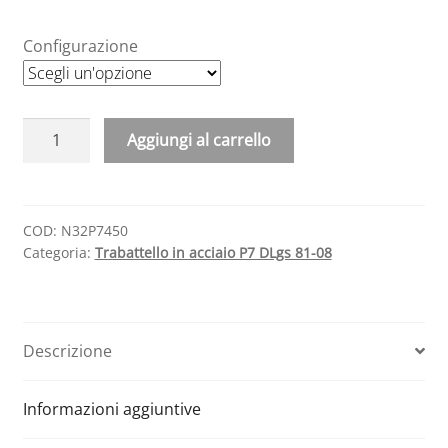
Configurazione
Trabattello
Aggiungi al carrello
in
A
acciaio
l
P7
t
DLgs
COD:
N32P7450
e
Categoria:
Trabattello in acciaio P7 DLgs 81-08
81-
r
08
n
90
a
X
t
Descrizione
174
i
H
v
476
Informazioni aggiuntive
e
cm