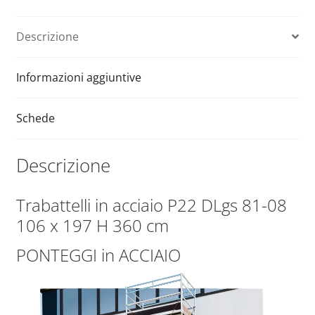
a
x
t
197
Descrizione
i
H
v
1360
e
cm
Informazioni aggiuntive
:
quantità
Schede
Descrizione
Trabattelli in acciaio P22 DLgs 81-08
106 x 197 H 360 cm
PONTEGGI in ACCIAIO