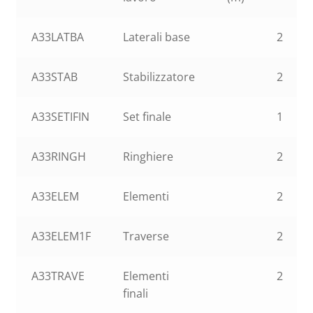
A33LATBA
Laterali base
2
A33STAB
Stabilizzatore
2
A33SETIFIN
Set finale
1
A33RINGH
Ringhiere
2
A33ELEM
Elementi
2
A33ELEM1F
Traverse
2
A33TRAVE
Elementi
2
finali