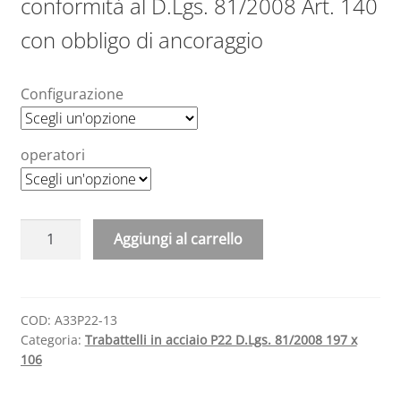
conformità al D.Lgs. 81/2008 Art. 140
con obbligo di ancoraggio
Configurazione
operatori
Trabattelli
Aggiungi al carrello
in
A
acciaio
l
P22
t
DLgs
COD:
A33P22-13
e
Categoria:
Trabattelli in acciaio P22 D.Lgs. 81/2008 197 x
81-
r
106
08
n
106