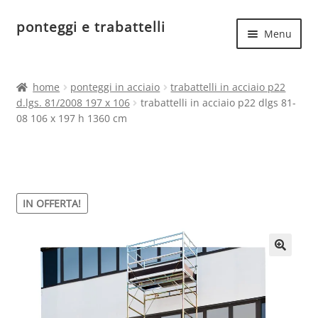
ponteggi e trabattelli
Vai
Vai
Menu
alla
al
navigazione
contenuto
Espand
Home
il
home
ponteggi in acciaio
trabattelli in acciaio p22
menu
Espand
d.lgs. 81/2008 197 x 106
trabattelli in acciaio p22 dlgs 81-
Ponteggi in acciaio
child
08 106 x 197 h 1360 cm
il
menu
Espand
Ponteggi in alluminio
child
il
menu
Ponteggi uso hobbistico
child
IN OFFERTA!
🔍