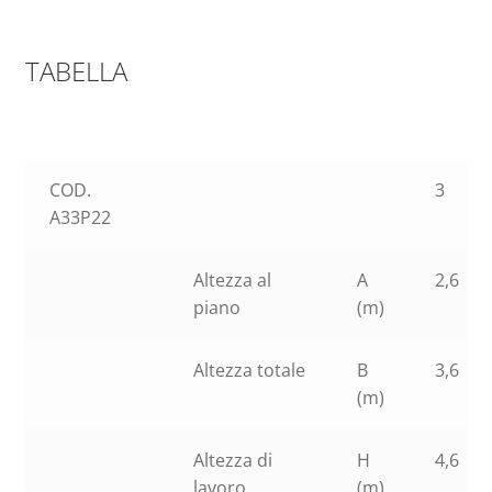
TABELLA
COD.
3
A33P22
Altezza al
A
2,6
piano
(m)
Altezza totale
B
3,6
(m)
Altezza di
H
4,6
lavoro
(m)