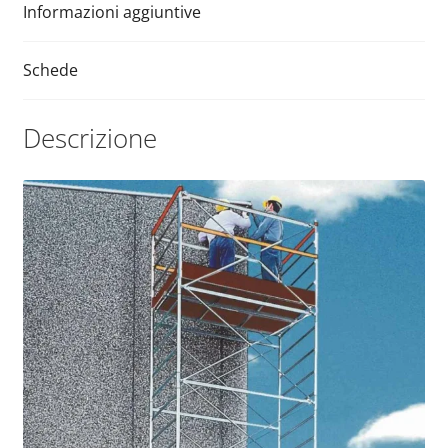
v
quantità
Informazioni aggiuntive
e
:
Schede
Descrizione