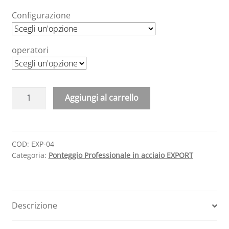
Configurazione
operatori
Ponteggio
Aggiungi al carrello
Professionale
A
in
l
acciaio
t
EXPORT
COD:
EXP-04
e
Categoria:
Ponteggio Professionale in acciaio EXPORT
120
r
x
n
200
a
H
t
Descrizione
525
i
cm