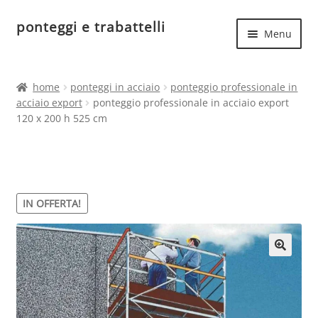
ponteggi e trabattelli
Vai
Vai
Menu
alla
al
navigazione
contenuto
Espand
Home
il
home
ponteggi in acciaio
ponteggio professionale in
menu
Espand
acciaio export
ponteggio professionale in acciaio export
Ponteggi in acciaio
child
120 x 200 h 525 cm
il
menu
Espand
Ponteggi in alluminio
child
il
menu
Ponteggi uso hobbistico
child
IN OFFERTA!
🔍