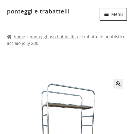
ponteggi e trabattelli
Vai
Vai
Menu
alla
al
navigazione
contenuto
Espand
Home
il
home
ponteggi uso hobbistico
trabattello hobbistico
menu
Espand
acciaio jolly 230
Ponteggi in acciaio
child
il
menu
Espand
Ponteggi in alluminio
child
il
menu
Ponteggi uso hobbistico
child
🔍