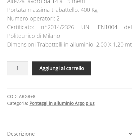
Altezza lavoro da 14 a 15 metri
Portata massima trabattello: 400 Kg
Numero operatori: 2
Certificato: n*2014/2326 UNI EN1004 del
Politecnico di Milano
Dimensioni Trabattelli in alluminio: 2,00 X 1,20 mt
Ponteggi
A
Aggiungi al carrello
in
l
alluminio
t
Argo
e
plus
r
COD:
ARGR+8
Categoria:
Ponteggi in alluminio Argo plus
8
n
campate
a
con
t
ruote
i
Descrizione
quantità
v