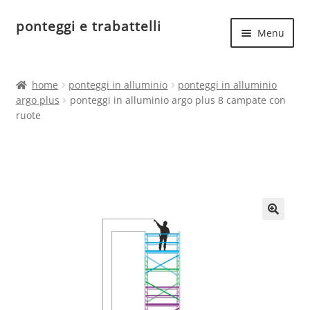
ponteggi e trabattelli
Vai
Vai
Menu
alla
al
navigazione
contenuto
Espand
Home
il
home
ponteggi in alluminio
ponteggi in alluminio
menu
Espand
argo plus
ponteggi in alluminio argo plus 8 campate con
Ponteggi in acciaio
child
ruote
il
menu
Espand
Ponteggi in alluminio
child
il
menu
Ponteggi uso hobbistico
child
🔍