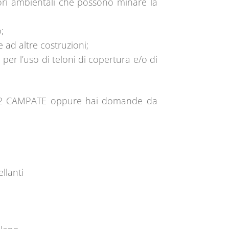
tori ambientali che possono minare la
;
 ad altre costruzioni;
er l’uso di teloni di copertura e/o di
GO 2 CAMPATE oppure hai domande da
llanti