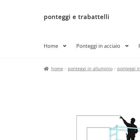
ponteggi e trabattelli
Vai
Vai
alla
al
navigazione
contenuto
Home
Ponteggi in acciaio
home
ponteggi in alluminio
ponteggi i