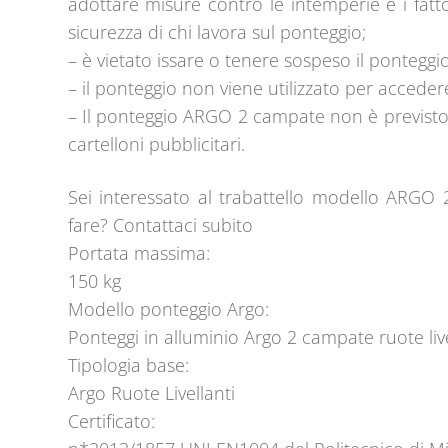
adottare misure contro le intemperie e i fat
sicurezza di chi lavora sul ponteggio;
– è vietato issare o tenere sospeso il ponteggio
– il ponteggio non viene utilizzato per accedere
– Il ponteggio ARGO 2 campate non è previsto p
cartelloni pubblicitari.
Sei interessato al trabattello modello AR
fare? Contattaci subito
Portata massima:
150 kg
Modello ponteggio Argo:
Ponteggi in alluminio Argo 2 campate ruote live
Tipologia base:
Argo Ruote Livellanti
Certificato: