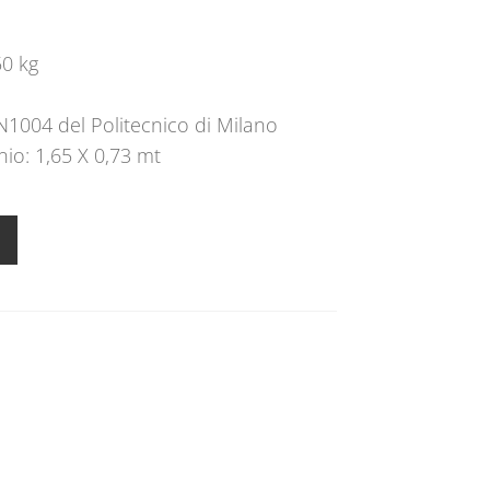
50 kg
N1004 del Politecnico di Milano
nio: 1,65 X 0,73 mt
A
l
t
e
r
n
a
t
i
v