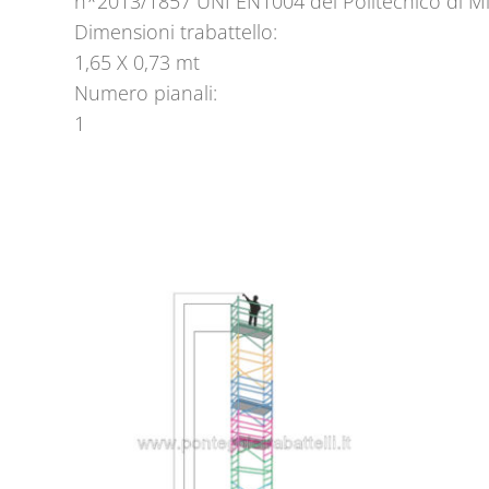
n*2013/1857 UNI EN1004 del Politecnico di M
Dimensioni trabattello:
1,65 X 0,73 mt
Numero pianali:
1