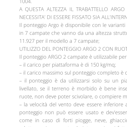
1004.
A QUESTA ALTEZZA IL TRABATTELLO ARG
NECESSITA’ DI ESSERE FISSATO SIA ALL’INTER
Il ponteggio Argo è disponibile con le variant
in 7 campate che vanno da una altezza struttu
11.927 per il modello a 7 campate;
UTILIZZO DEL PONTEGGIO ARGO 2 CON RUOT
Il ponteggio ARGO 2 campate è utilizzabile per s
– il carico per piattaforma è di 150 kg/mq;
– il carico massimo sul ponteggio completo è d
– il ponteggio è da utilizzarsi solo su un pi
livellato, se il terreno è morbido è bene inse
ruote, non deve poter scivolare, o compiere m
– la velocità del vento deve essere inferiore 
ponteggio non può essere usato e dev’essere
come in caso di forti piogge, neve, ghiaccio