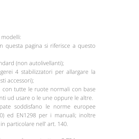
e
:
 modelli:
 in questa pagina si riferisce a questo
ndard (non autolivellanti);
erei 4 stabilizzatori per allargare la
ti accessori);
o con tutte le ruote normali con base
nti ud usare o le une oppure le altre.
mpate soddisfano le norme europee
0) ed EN1298 per i manuali; inoltre
n particolare nell’ art. 140.