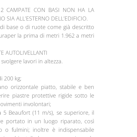
O 2 CAMPATE CON BASI NON HA LA
NO SIA ALL’ESTERNO DELL’EDIFICIO.
i di base o di ruote come già descritto
raper la prima di metri 1.962 a metri
E AUTOLIVELLANTI
volgere lavori in altezza.
i 200 kg;
ano orizzontale piatto, stabile e ben
rire piastre protettive rigide sotto le
ovimenti involontari;
a 5 Beaufort (11 m/s), se superiore, il
 portato in un luogo riparato, così
 o fulmini; inoltre è indispensabile