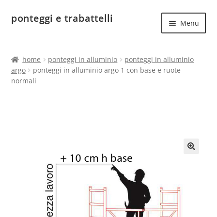
ponteggi e trabattelli
Vai
Vai
Menu
alla
al
navigazione
contenuto
Espand
Home
il
home
ponteggi in alluminio
ponteggi in alluminio
menu
Espand
argo
ponteggi in alluminio argo 1 con base e ruote
Ponteggi in acciaio
child
normali
il
menu
Espand
Ponteggi in alluminio
child
il
menu
Ponteggi uso hobbistico
child
🔍