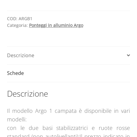
alluminio
t
Argo
e
1
r
COD:
ARGB1
Categoria:
Ponteggi in alluminio Argo
con
n
base
a
e
t
ruote
i
Descrizione
normali
v
quantità
e
:
Schede
Descrizione
Il modello Argo 1 campata è disponibile in vari
modelli:
con le due basi stabilizzatrici e ruote rosse
standard (non autolivellanti);Il prezzo indicato in