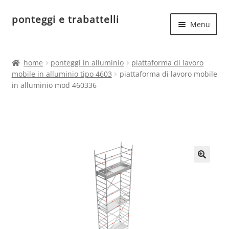
ponteggi e trabattelli
Vai
Vai
Menu
alla
al
navigazione
contenuto
Espand
Home
il
home
ponteggi in alluminio
piattaforma di lavoro
menu
Espand
mobile in alluminio tipo 4603
piattaforma di lavoro mobile
Ponteggi in acciaio
child
in alluminio mod 460336
il
menu
Espand
Ponteggi in alluminio
child
il
menu
Ponteggi uso hobbistico
child
🔍