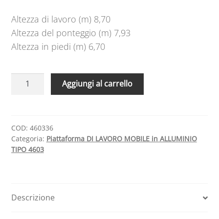
Altezza di lavoro (m) 8,70
Altezza del ponteggio (m) 7,93
Altezza in piedi (m) 6,70
Piattaforma
A
Aggiungi al carrello
di
l
lavoro
t
mobile
e
in
r
COD:
460336
Categoria:
Piattaforma DI LAVORO MOBILE in ALLUMINIO
alluminio
n
TIPO 4603
mod
a
460336
t
quantità
i
v
Descrizione
e
: