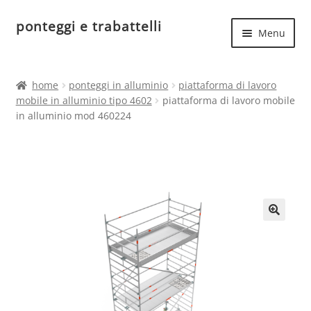
ponteggi e trabattelli
Vai
Vai
Menu
alla
al
navigazione
contenuto
Espand
Home
il
home
ponteggi in alluminio
piattaforma di lavoro
menu
Espand
mobile in alluminio tipo 4602
piattaforma di lavoro mobile
Ponteggi in acciaio
child
in alluminio mod 460224
il
menu
Espand
Ponteggi in alluminio
child
il
menu
Ponteggi uso hobbistico
child
🔍