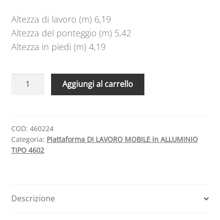
Altezza di lavoro (m) 6,19
Altezza del ponteggio (m) 5,42
Altezza in piedi (m) 4,19
Piattaforma
A
Aggiungi al carrello
di
l
lavoro
t
mobile
e
in
r
COD:
460224
Categoria:
Piattaforma DI LAVORO MOBILE in ALLUMINIO
alluminio
n
TIPO 4602
mod
a
460224
t
quantità
i
v
Descrizione
e
: