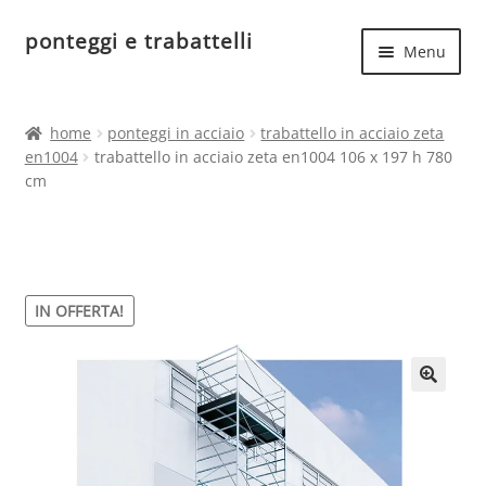
ponteggi e trabattelli
Vai
Vai
Menu
alla
al
navigazione
contenuto
Espand
Home
il
home
ponteggi in acciaio
trabattello in acciaio zeta
menu
Espand
en1004
trabattello in acciaio zeta en1004 106 x 197 h 780
Ponteggi in acciaio
child
cm
il
menu
Espand
Ponteggi in alluminio
child
il
menu
Ponteggi uso hobbistico
child
IN OFFERTA!
🔍