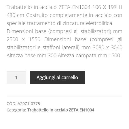
Trabattello in acciaio ZETA EN1004 106 X 197 H
480 cm Costruito completamente in acciaio con
speciale trattamento di zincatura elettrolitica
Dimensioni base (compresi gli stabilizzatori) mm
2500 x 1550 Dimensioni base (compresi gli
stabilizzatori e staffoni laterali) mm 3030 x 3040
Altezza base mm 300 Altezza campata mm 1500
Trabattello
A
Aggiungi al carrello
in
l
acciaio
t
ZETA
e
EN1004
r
COD:
A29Z1-0775
Categoria:
Trabattello in acciaio ZETA EN1004
106
n
X
a
197
t