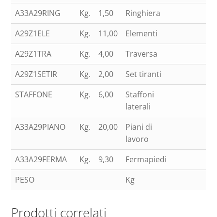
A33A29RING
Kg.
1,50
Ringhiera
2
A29Z1ELE
Kg.
11,00
Elementi
6
A29Z1TRA
Kg.
4,00
Traversa
4
A29Z1SETIR
Kg.
2,00
Set tiranti
6
STAFFONE
Kg.
6,00
Staffoni
4
laterali
A33A29PIANO
Kg.
20,00
Piani di
1
lavoro
A33A29FERMA
Kg.
9,30
Fermapiedi
1
PESO
Kg
20
Prodotti correlati