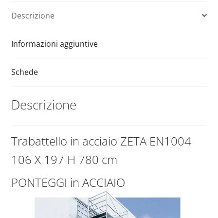
H
i
Descrizione
780
v
cm
e
quantità
:
Informazioni aggiuntive
Schede
Descrizione
Trabattello in acciaio ZETA EN1004
106 X 197 H 780 cm
PONTEGGI in ACCIAIO