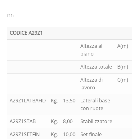
nn
CODICE A29Z1
47
Altezza al
A(m)
3,
piano
Altezza totale
B(m)
4,
Altezza di
C(m)
5,
lavoro
A29Z1LATBAHD
Kg.
13,50
Laterali base
2
con ruote
A29Z1STAB
Kg.
8,00
Stabilizzatore
2
A29Z1SETFIN
Kg.
10,00
Set finale
1