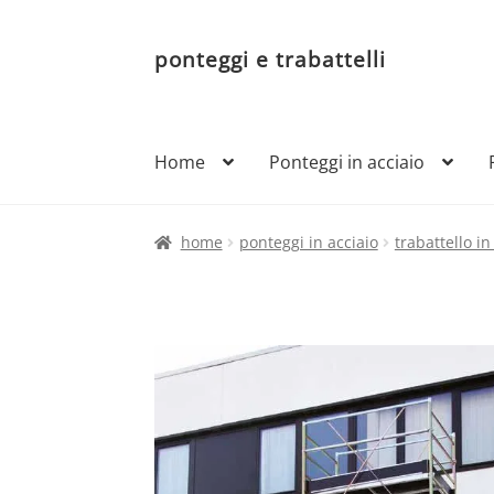
ponteggi e trabattelli
Vai
Vai
alla
al
navigazione
contenuto
Home
Ponteggi in acciaio
home
ponteggi in acciaio
trabattello i